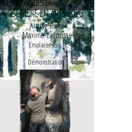
LES ARTISTES DE
ROSEMÈRE EN ARTS 2026
Artiste
invité
Maxime
Lacourse
Emplacement
1
Démonstration