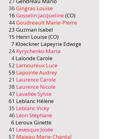
27
Gendreau Mario
36
Gingras Louise
16
Gosselin Jacqueline
(
CO)
​
44
Goudreault Marie-Pierre
23 Guzman Isabel
15 Henri Louise (CO)
7 Kloeckner Lapeyrie Edwige
24
Kyrychenko Maria
4
Lalonde Carole
52
Lamoureux Luce
59
Lapointe Audrey
21
Laurence Carole
38
Laurence Nicole
47
Lavallée Sylvie
61 Leblanc Hélène
35
Leblanc Vicky
46
Léon Stéphane
6 Leroux Ginette
41
Levesque Josée
​
57
Majeau Marie-Chanta
l