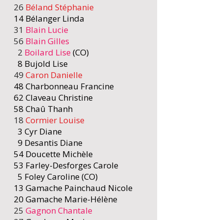
26
Béland Stéphanie
14
Bélanger Linda
31
Blain Lucie
56
Blain Gilles
2
Boilard Lise
(CO)
8 Bujold Lise
49
Caron Danielle
48 Charbonneau Francine
62 Claveau
Christine
58 Chaû Thanh
18
C
ormier Louise
3 Cyr Diane
9 Desantis Diane
54 Doucette Michèle​
53 Farley-Desforges Carole
5 Foley Caroline (CO)
13 Gamache Painchaud Nicole
20 Gamache Marie-Hélène
25
Gagnon Chantale